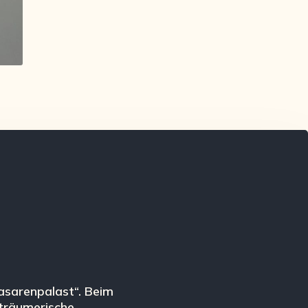
uasarenpalast“. Beim
 träumerische